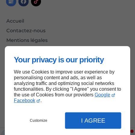
Accueil
Contactez-nous
Mentions légales
Plan du site
Your privacy is our priority
We use Cookies to improve user experience by
Haut de page
personalising content and ads, as well as
analyzing traffic and optimizing social networks
functionalities. By clicking "I Agree" you consent to
the use of Cookies from our providers
Google
Facebook
.
I AGREE
Customize