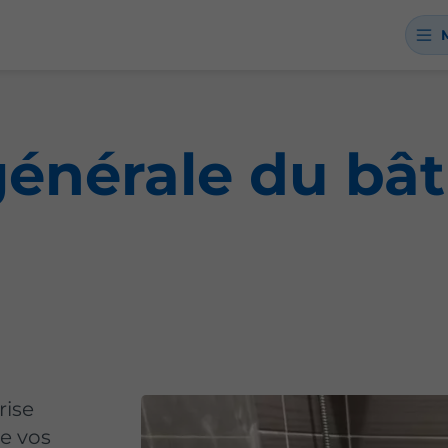
générale du bâ
rise
e vos