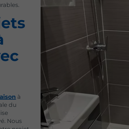
rables.
jets
à
ec
aison
à
ale du
ise
vé. Nous