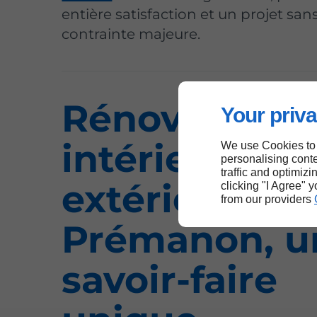
entière satisfaction et un projet san
contrainte majeure.
Rénovation
Your priva
intérieure et
We use Cookies to
personalising conte
traffic and optimizi
extérieure à
clicking "I Agree" 
from our providers
Prémanon, u
savoir-faire