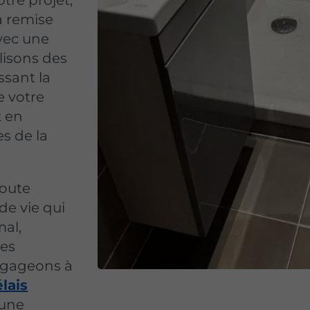
tre projet,
a remise
avec une
lisons des
ssant la
de votre
t en
es de la
coute
de vie qui
mal,
es
ngageons à
lais
 une