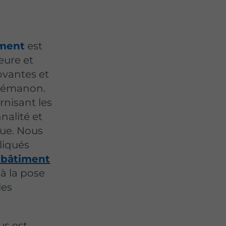
iment
est
eure et
ovantes et
Prémanon.
rnisant les
nalité et
que. Nous
liqués
 bâtiment
à la pose
les
us est