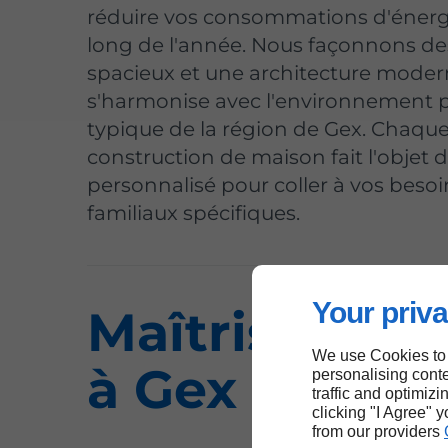
réduire vos consommations d'énerg
long de l'année. Nous façonnons d
spacieux et une architecture moder
s'harmonise avec l'environnement 
typique de la région de Gex. Chaque
construction de maison fait l'objet d
personnalisé pour coller à vos besoi
familiaux spécifiques.
Your priva
Maîtrise d'œ
We use Cookies to
à Gex
personalising conte
traffic and optimizi
clicking "I Agree" 
from our providers