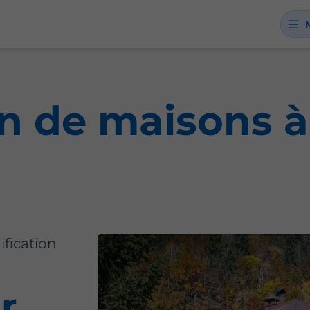
n de maisons à
fication
r