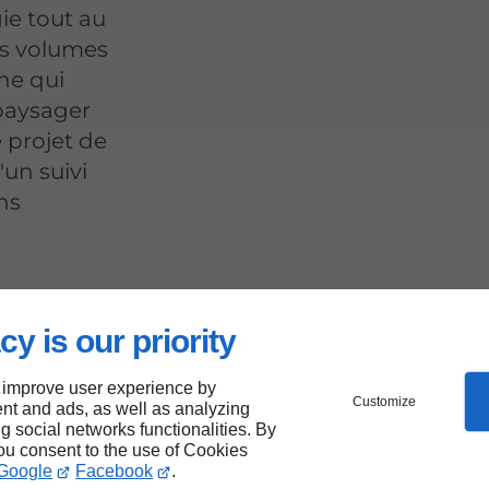
ie tout au
es volumes
ne qui
paysager
 projet de
'un suivi
ns
cy is our priority
uvre
 improve user experience by
Customize
nt and ads, as well as analyzing
ng social networks functionalities. By
you consent to the use of Cookies
Google
Facebook
.