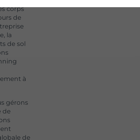
es corps
ours de
treprise
e, la
ts de sol
ons
nning
gement à
us gérons
é de
sons
ment
globale de