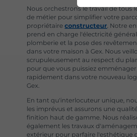
Nous orchestrons le travail de tous l
de métier pour simplifier votre parc
propriétaire
constructeur
. Notre en
prend en charge l'électricité général
plomberie et la pose des revêtemen
dans votre maison à Gex. Nous veill
scrupuleusement au respect du pla
pour que vous puissiez emménager
rapidement dans votre nouveau lo
Gex.
En tant qu'interlocuteur unique, no
les imprévus et assurons une qualit
finition haut de gamme. Nous réali
également les travaux d'aménage
extérieur pour parfaire l'esthétique 