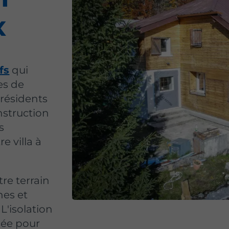
x
fs
qui
es de
résidents
nstruction
s
e villa à
re terrain
nes et
L'isolation
sée pour